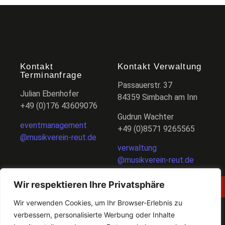
Kontakt
Kontakt Verwaltung
Terminanfrage
Passauerstr. 37
Julian Ebenhofer
84359 Simbach am Inn
+49 (0)176 43609076
Gudrun Wachter
eventmanagement
+49 (0)8571 9265565
@musikverein-reut.de
verwaltung
@musikverein-reut.de
Wir respektieren Ihre Privatsphäre
Follow Us
Wir verwenden Cookies, um Ihr Browser-Erlebnis zu
verbessern, personalisierte Werbung oder Inhalte